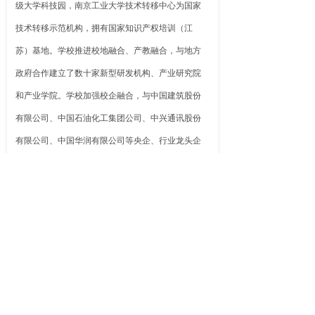
级大学科技园，南京工业大学技术转移中心为国家
技术转移示范机构，拥有国家知识产权培训（江
苏）基地。学校推进校地融合、产教融合，与地方
政府合作建立了数十家新型研发机构、产业研究院
和产业学院。学校加强校企融合，与中国建筑股份
有限公司、中国石油化工集团公司、中兴通讯股份
有限公司、中国华润有限公司等央企、行业龙头企
业开展战略合作。“十二五”以来，承担了包括国家重
点研发计划项目、国家“973”计划项目、“863”计划项
目、国家科技支撑计划项目、国家自然科学基金项
目在内的各级各类课题9994余项，科技经费50.6亿
元，取得了一批高水平研究成果，为相关行业、江
苏地方经济建设和社会发展作出了积极贡献。
学校实施全球拓展战略，成为首批通过来华留学认