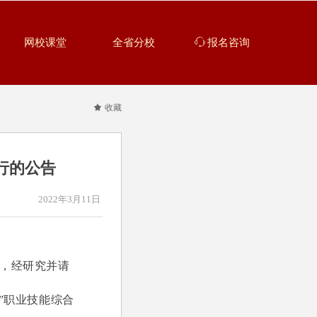
网校课堂
全省分校
ꁱ
报名咨询
끄
收藏
行的公告
2022年3月11日
，经研究并请
本”职业技能综合