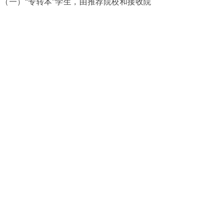
（一）“专转本”学生，由推荐院校和接收院
校按照学籍管理的有关规定办理转出和接收
手续。
（二）“专转本”学生不得转专业和转学。
（三）“专转本”学生除国家和省有明确规定
的，享受与转入学校本科生同等待遇。“专
转本”学生毕业证书内容要按照国家规定填
写。
（四）“专转本”学生毕业时，按国家有关本
科毕业生的就业政策执行。
十一、工作要求
（一）加强组织领导。各有关高校要切实加
强组织领导，落实专门机构，配备专门人
员，做好“专转本”各个环节的工作。要协调
本地卫生健康部门做好“专转本”考试防疫工
作，确保广大考生和涉考工作人员的生命安
全和身体健康。学校纪检监察部门要充分发
挥监督作用，强化监管和督查。