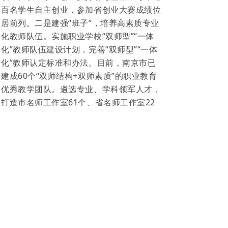
百名学生自主创业，参加省创业大赛成绩位
居前列。二是建强“班子”，培养高素质专业
化教师队伍。实施职业学校“双师型”“一体
化”教师队伍建设计划，完善“双师型”“一体
化”教师认定标准和办法。目前，南京市已
建成60个“双师结构+双师素质”的职业教育
优秀教学团队。遴选专业、学科领军人才，
打造市名师工作室61个、省名师工作室22
个。制定青年教师专业发展规划，培养
市“优青”300名和市“学科带头人”292名。不
断优化教师专兼队伍结构，积极开展校企教
师双向交流，教师定期到企业实践，聘请行
业、企业技术大师、专业能手进校园进课
堂。严格落实专业课教师每5年累计不少于6
个月赴企业实践制度，新入职专业课教师前
3年应在企业连续实践6个月以上等要求。目
前，南京中等职业学校 “双师型”教师比例达