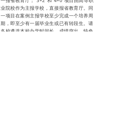
一报省教育厅；“3+2”和“4+0”项目由高等职
业院校作为主报学校，直接报省教育厅。同
一项目在案例主报学校至少完成一个培养周
期，即至少有一届毕业生或已有转段生。请
各校遴选本校办学时间长、成绩突出、特色
鲜明的项目进行案例撰写，择优报送。
各设区市教育局择优报送不超过10个案例，
其中“3+4”项目不多于3个，每个中职学校限
报1个；各高等职业院限报1例。提交材料如
下：
1.现代职教体系贯通培养项目典型案例推荐
汇总表（附件3，提交纸质稿1份，电子版1
份）；
2.现代职教体系贯通培养项目典型案例申报
材料（合订成册，提交纸质稿4份，电子版1
份），包括推荐表（附件4）、案例（附件
5）及相关佐证材料（不超过150页）。
请各设区市教育局、相关高等职业院校于4