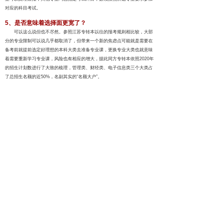
对应的科目考试。
5、是否意味着选择面更宽了？
可以这么说但也不尽然。参照江苏专转本以往的报考规则相比较，大部
分的专业限制可以说几乎都取消了，但带来一个新的焦虑点可能就是需要在
备考前就提前选定好理想的本科大类去准备专业课，更换专业大类也就意味
着需要重新学习专业课，风险也有相应的增大，据此同方专转本依照2020年
的招生计划数进行了大致的梳理，管理类、财经类、电子信息类三个大类占
了总招生名额的近50%，名副其实的“名额大户”。