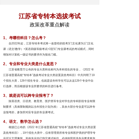
江苏省专转本选拔考试
政策改革重点解读
1、考哪些科目？怎么考？
自2022年起，江苏专转本考试将一改曾经的统考3门文化课为1门文化
课（语文\数学）+英语四级等级考试+3至5门专业课考试的考试模式，同时
增加对计算机一级证书的要求作为报名门槛。
2、专业和专业大类是什么意思？
江苏省教育厅公布的专业大类和名称均为本科招生的专业，《2022 年
江苏省普通高校“专转本”选拔考试专业大类设置及统考科目》中共列明了19
个招生大类，126个招生专业，也就是说专科学生可以从这126个专业中自
行选择，而后根据该专业所要求的科目进行备考。
3、就是说可以跨专业报考了？
除英语类、日语类、教育类、医护类等专业对学生的专科阶段专业有限
制要求（具体限制规则以当年招生计划为准），其余大部分专业是可以跨专
业报考的，参加所对应专业的专业课考试。
4、语文、数学怎么选？
根据已公布的《2022 年江苏省普通高校“专转本”选拔考试专业大类设置
及统考科目》，19个招生大类中，仅有管理类所有专业和医护类的护理学专
业可以文理兼报，其他专业均已指定考试科目，必须按照所选专业要求参加